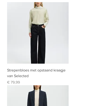
Strepenbloes met opstaand kraagje
van Selected
Prijs
€ 79,99