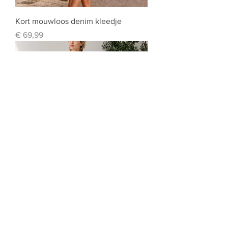
Kort mouwloos denim kleedje
Prijs
€ 69,99
Linnen T shirt van Selected Femme
Prijs
€ 49,99