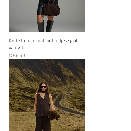
Korte trench coat met ruitjes sjaal
van Vila
Prijs
€ 69,99