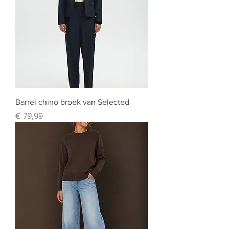
Barrel chino broek van Selected
Prijs
€ 79,99