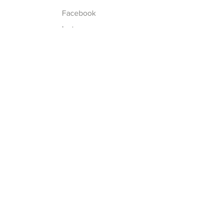
Facebook
Instagram
Schrijf je in op onze
nieuwsbrief
Schrijf me in!
Pakketjes