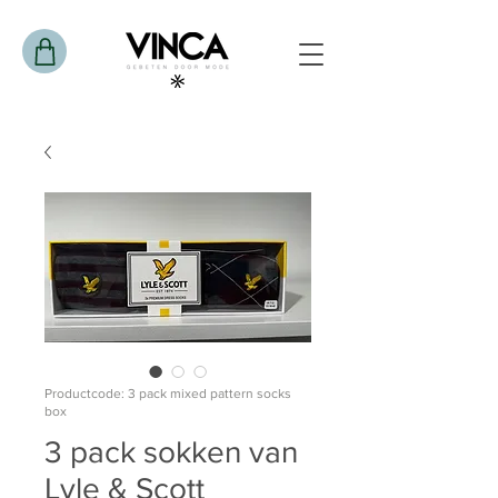
Productcode: 3 pack mixed pattern socks
box
3 pack sokken van
Lyle & Scott