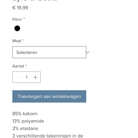
Prijs
€ 19,99
Kleur
*
Maat
*
Aantal
*
Toevoegen aan winkelwagen
85% katoen
13% polyamide
2% elastane
3 verschillende tekeningen in de