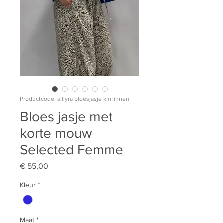
Productcode: slflyra bloesjasje km linnen
Bloes jasje met
korte mouw
Selected Femme
Prijs
€ 55,00
Kleur
*
Maat
*