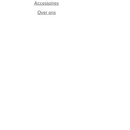
Accessoires
Over ons
Contact
Volg ons
Facebook
Instagram
Schrijf je in op onze
nieuwsbrief