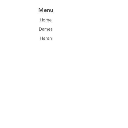
Menu
Home
Dames
Heren
Accessoires
Over ons
Contact
Volg ons
Facebook
Instagram