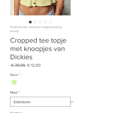
Productcode: emporia cropped teetop
knoop
Cropped tee topje
met knoopjes van
Dickies
Normale
Verkoopprijs
 € 39,99 
€ 12,00
prijs
Kleur
*
Maat
*