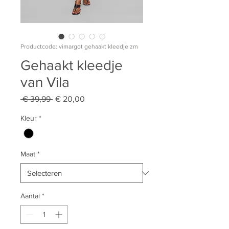
Productcode: vimargot gehaakt kleedje zm
Gehaakt kleedje
van Vila
Normale
Verkoopprijs
 € 39,99 
€ 20,00
prijs
Kleur
*
Maat
*
Aantal
*