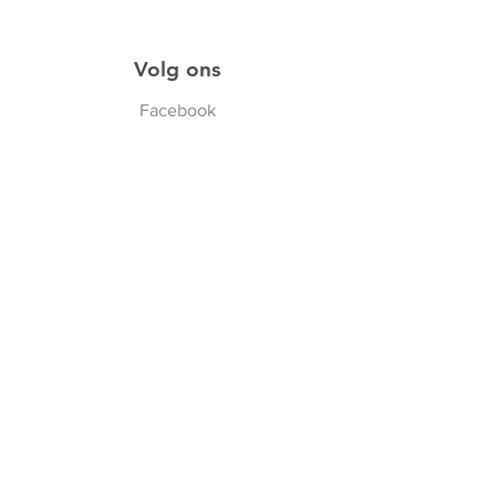
Volg ons
Facebook
Instagram
Schrijf je in op onze
nieuwsbrief
Schrijf me in!