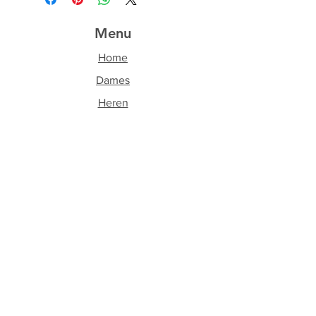
Menu
Home
Dames
Heren
Accessoires
Over ons
Contact
Volg ons
Facebook
Instagram