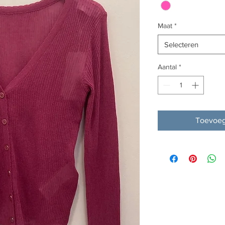
Maat
*
Selecteren
Aantal
*
Toevoeg