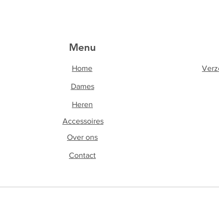
Menu
Home
Verz
Home
Dames
Dames
Heren
Heren
Accessoires
Accessoires
Accessoires
Over ons
Contact
Contact