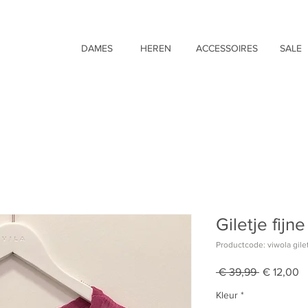
DAMES
HEREN
ACCESSOIRES
SALE
Giletje fijn
Productcode: viwola gilet 
Normale
V
 € 39,99 
€ 12,00
prijs
Kleur
*