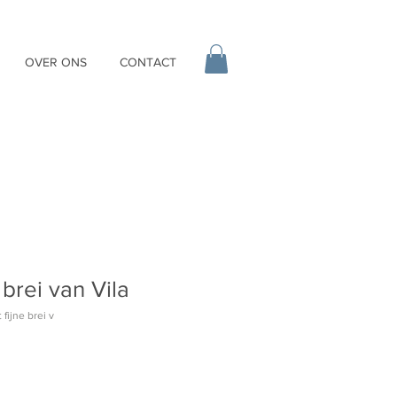
OVER ONS
CONTACT
e brei van Vila
fijne brei v
erkoopprijs