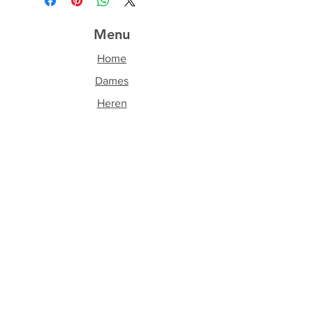
Menu
Home
Dames
Heren
Accessoires
Over ons
Contact
Volg ons
Facebook
Instagram