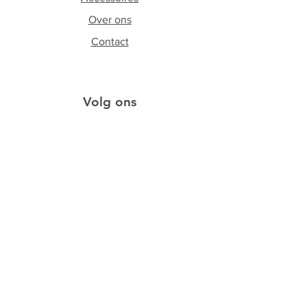
Over ons
Contact
Volg ons
Facebook
Instagram
Schrijf je in op onze
nieuwsbrief