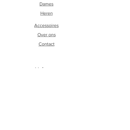
Dames
Heren
Accessoires
Over ons
Contact
Volg ons
Facebook
Instagram
Schrijf je in op onze
nieuwsbrief