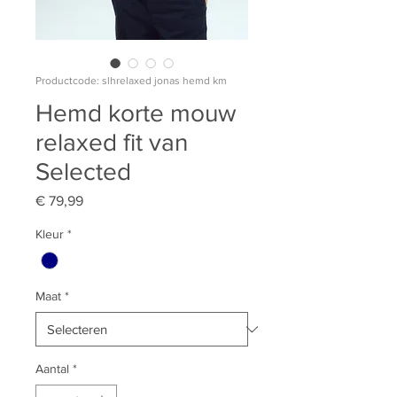
Productcode: slhrelaxed jonas hemd km
Hemd korte mouw
relaxed fit van
Selected
Prijs
€ 79,99
Kleur
*
Maat
*
Aantal
*