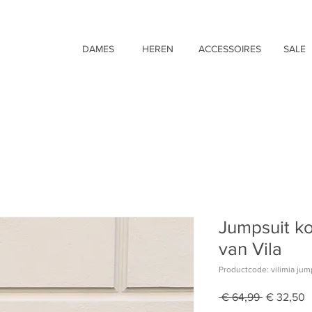
DAMES
HEREN
ACCESSOIRES
SALE
Jumpsuit k
van Vila
Productcode: vilimia jum
Normale
V
 € 64,99 
€ 32,50
prijs