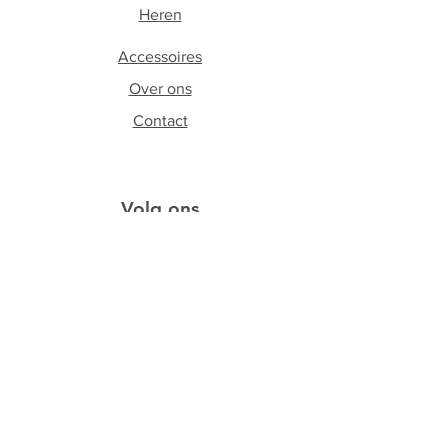
Heren
Accessoires
Over ons
Contact
Volg ons
Facebook
Instagram
Schrijf je in op onze
nieuwsbrief