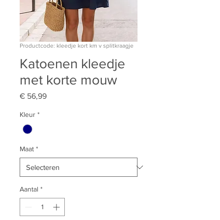
Productcode: kleedje kort km v splitkraagje
Katoenen kleedje
met korte mouw
Prijs
€ 56,99
Kleur
*
Maat
*
Aantal
*