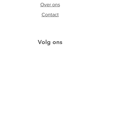
Over ons
Contact
Volg ons
Facebook
Instagram
Schrijf je in op onze
nieuwsbrief
Schrijf me in!