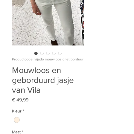
Productcode: vijado mouwloos gilet borduur
Mouwloos en
geborduurd jasje
van Vila
Prijs
€ 49,99
Kleur
*
Maat
*