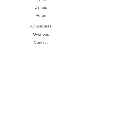
Dames
Heren
Accessoires
Over ons
Contact
Volg ons
Facebook
Instagram
Schrijf je in op onze
nieuwsbrief