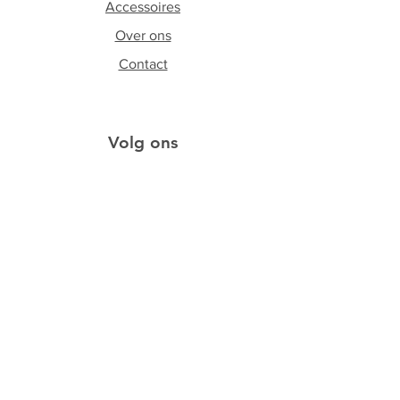
Accessoires
Over ons
Contact
Volg ons
Facebook
Instagram
Schrijf je in op onze
nieuwsbrief