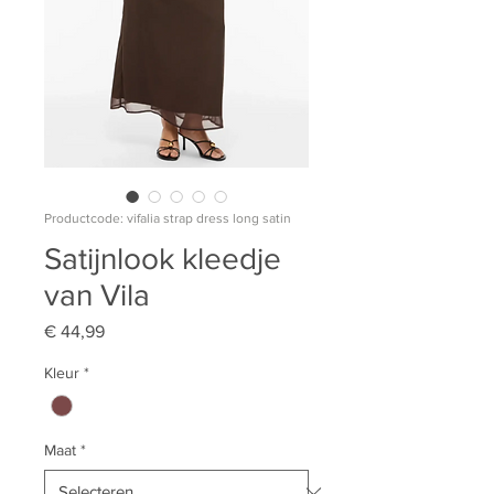
Productcode: vifalia strap dress long satin
Satijnlook kleedje
van Vila
Prijs
€ 44,99
Kleur
*
Maat
*