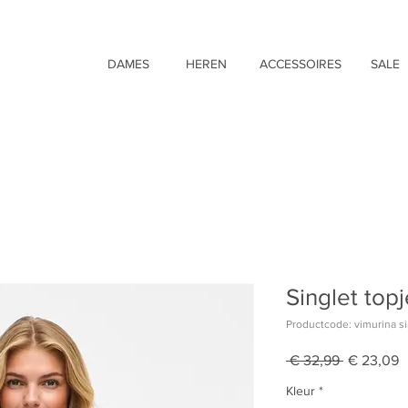
DAMES
HEREN
ACCESSOIRES
SALE
Singlet topj
Productcode: vimurina si
Normale
V
 € 32,99 
€ 23,09
prijs
Kleur
*