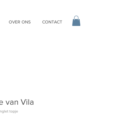
OVER ONS
CONTACT
e van Vila
nglet topje
erkoopprijs