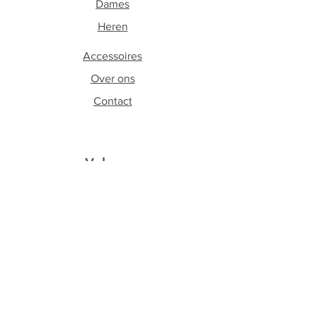
Dames
Heren
Accessoires
Over ons
Contact
Volg ons
Facebook
Instagram
Schrijf je in op onze
nieuwsbrief