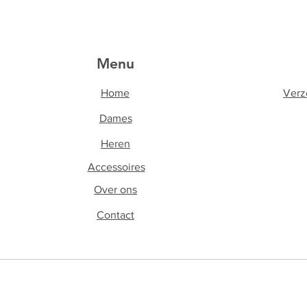
Menu
Home
Verz
Home
Dames
Dames
Heren
Heren
Accessoires
Accessoires
Accessoires
Over ons
Contact
Contact