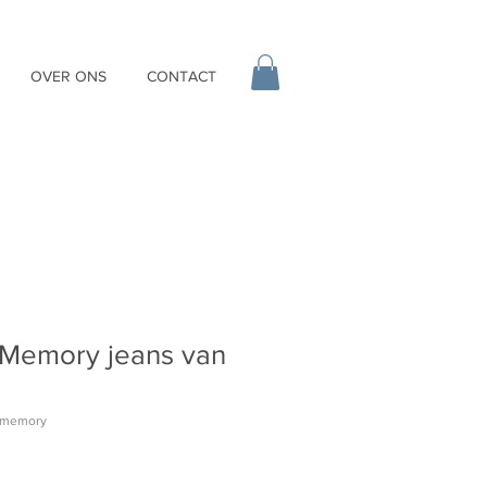
OVER ONS
CONTACT
k Memory jeans van
k memory