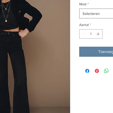
Maat
*
Selecteren
Aantal
*
Toevoeg