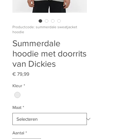
Productcode: summerdale sweatjacket
hoodie
Summerdale
hoodie met doorrits
van Dickies
Prijs
€ 79,99
Kleur
*
Maat
*
Aantal
*