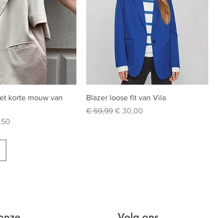
met korte mouw van
Blazer loose fit van Vila
Normale prijs
Verkoopprijs
€ 59,99
€ 30,00
oopprijs
,50
 onze
Volg ons