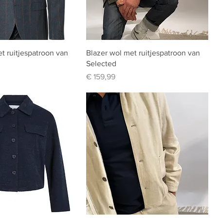
t ruitjespatroon van
Blazer wol met ruitjespatroon van
Selected
Prijs
€ 159,99