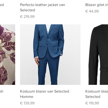
ted
Perfecto leather jacket van
Blazer gilet i
Selected
Prijs
€ 44,99
Prijs
€ 219,99
ph
Kostuum blazer van Selected
Kostuum blaz
Homme
Selected
Prijs
Prijs
€ 139,99
€ 119,99