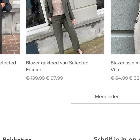
Selected
Blazer gekleed van Selected
Blazerjasje 
Femme
Vila
Normale prijs
Verkoopprijs
Normale prijs
Verk
€ 139,99
€ 97,99
€ 64,99
€ 32
Meer laden
Schrijf je in op
Pakketjes