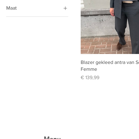
Maat
34
36
38
40
42
Blazer gekleed antra van 
44
Femme
46
Prijs
€ 139,99
48
50
52
54
44/XS
46/S
Menu