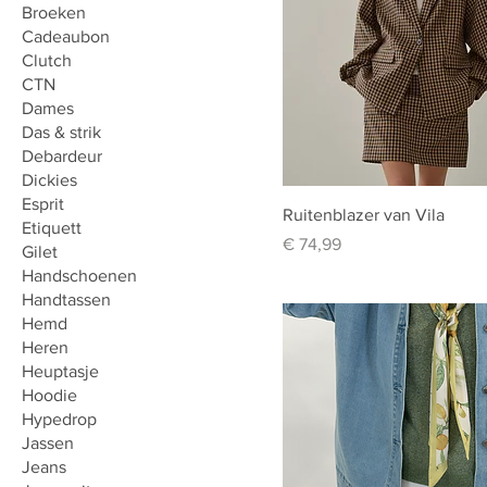
Broeken
Cadeaubon
Clutch
CTN
Dames
Das & strik
Debardeur
Dickies
Esprit
Ruitenblazer van Vila
Etiquett
Prijs
€ 74,99
Gilet
Handschoenen
Handtassen
Hemd
Heren
Heuptasje
Hoodie
Hypedrop
Jassen
Jeans