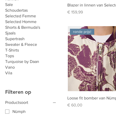
Sale
Blazer in linnen van Selec
Schoudertas
Prijs
€ 159,99
Selected Femme
Selected Homme
Shorts & Bermuda's
ronde prijs!
Sjaals
Supertrash
Sweater & Fleece
T-Shirts
Tops
Turquoise by Daan
Vano
Vila
Filteren op
Loose fit bomber van Nüm
Productsoort
Prijs
€ 60,00
Nümph