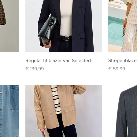
Regular fit blazer van Selected
Strepenblaze
Prijs
Prijs
€ 139,99
€ 59,99