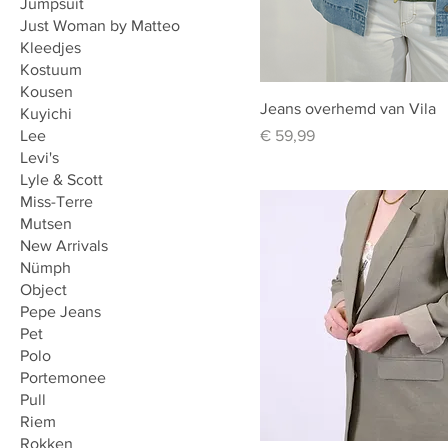
Jumpsuit
Just Woman by Matteo
Kleedjes
Kostuum
Kousen
Jeans overhemd van Vila
Kuyichi
Prijs
Lee
€ 59,99
Levi's
Lyle & Scott
Miss-Terre
Mutsen
New Arrivals
Nümph
Object
Pepe Jeans
Pet
Polo
Portemonee
Pull
Riem
Rokken