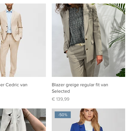
er Cedric van
Blazer greige regular fit van
Selected
Prijs
€ 139,99
-50%