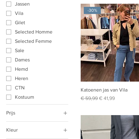
Jassen
-30%
Vila
Gilet
Selected Homme
Selected Femme
Sale
Dames
Hemd
Heren
CTN
Katoenen jas van Vila
Kostuum
Normale prijs
Verkoopprijs
€ 59,99
€ 41,99
Prijs
Kleur
€ 30
€ 220