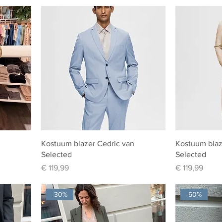
Kostuum blazer Cedric van
Kostuum blaz
Selected
Selected
Prijs
Prijs
€ 119,99
€ 119,99
-30%
-50%