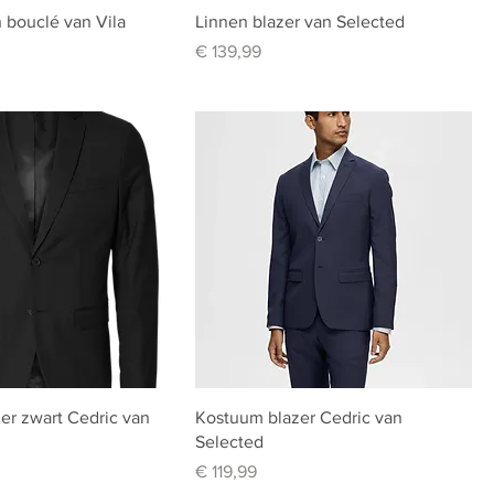
n bouclé van Vila
Linnen blazer van Selected
Prijs
€ 139,99
er zwart Cedric van
Kostuum blazer Cedric van
Selected
Prijs
€ 119,99