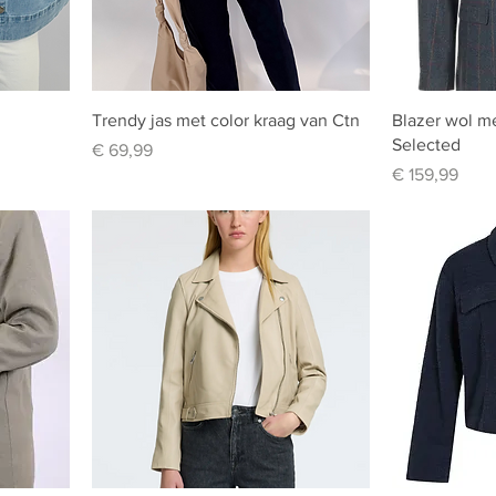
Trendy jas met color kraag van Ctn
Blazer wol me
Selected
Prijs
€ 69,99
Prijs
€ 159,99