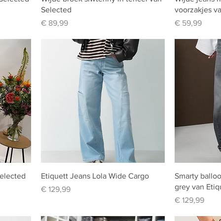
Selected
voorzakjes va
Prijs
Prijs
€ 89,99
€ 59,99
elected
Etiquett Jeans Lola Wide Cargo
Smarty balloo
grey van Etiq
Prijs
€ 129,99
Prijs
€ 129,99