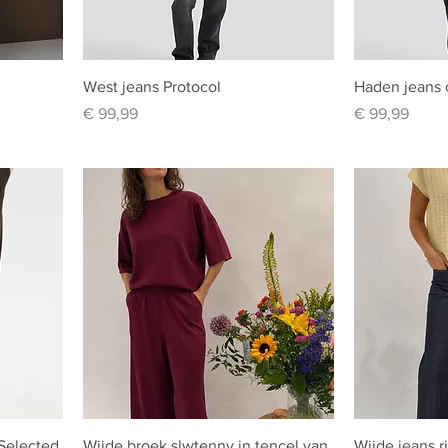
West jeans Protocol
Haden jeans 
Prijs
Prijs
€ 99,99
€ 99,99
Selected
Wijde broek slwtenny in tencel van
Wijde jeans r