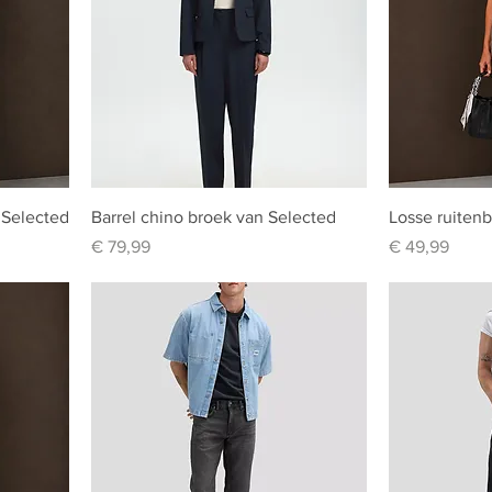
 Selected
Barrel chino broek van Selected
Losse ruitenb
Prijs
Prijs
€ 79,99
€ 49,99