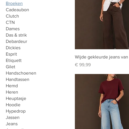
Broeken
Cadeaubon
Clutch
CTN
Dames
Das & strik
Debardeur
Dickies
Esprit
Wijde gekleurde jeans van
Etiquett
Prijs
€ 99,99
Gilet
Handschoenen
Handtassen
Hemd
Heren
Heuptasje
Hoodie
Hypedrop
Jassen
Jeans