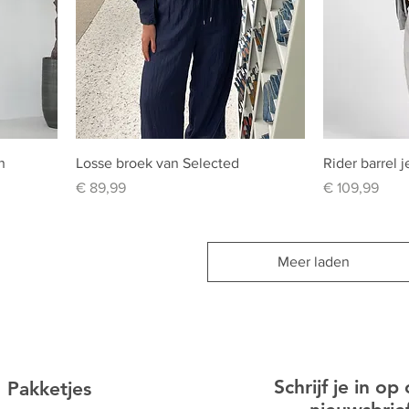
n
Losse broek van Selected
Rider barrel 
Prijs
Prijs
€ 89,99
€ 109,99
Meer laden
Schrijf je in op
Pakketjes