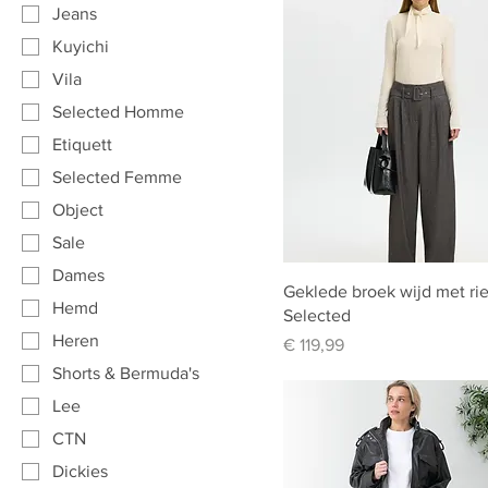
Jeans
Kuyichi
Vila
Selected Homme
Etiquett
Selected Femme
Object
Sale
Dames
Geklede broek wijd met ri
Hemd
Selected
Heren
Prijs
€ 119,99
Shorts & Bermuda's
Lee
CTN
Dickies