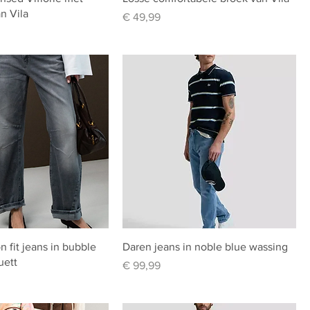
n Vila
Prijs
€ 49,99
n fit jeans in bubble
Daren jeans in noble blue wassing
uett
Prijs
€ 99,99