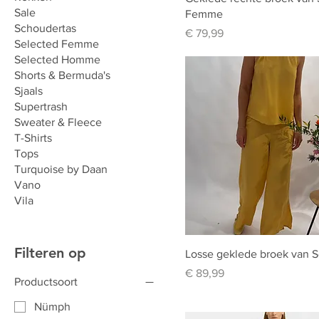
Sale
Femme
Schoudertas
Prijs
€ 79,99
Selected Femme
Selected Homme
Shorts & Bermuda's
Sjaals
Supertrash
Sweater & Fleece
T-Shirts
Tops
Turquoise by Daan
Vano
Vila
Filteren op
Losse geklede broek van S
Prijs
€ 89,99
Productsoort
Nümph