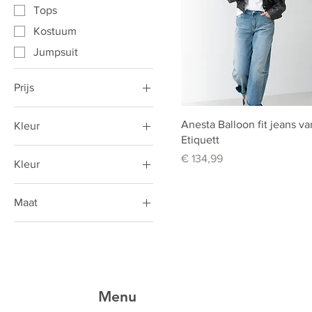
Tops
Kostuum
Jumpsuit
Prijs
Anesta Balloon fit jeans va
Kleur
€ 12
€ 135
Etiquett
Prijs
€ 134,99
Kleur
Creme
Maat
24
25
26
27
Menu
28