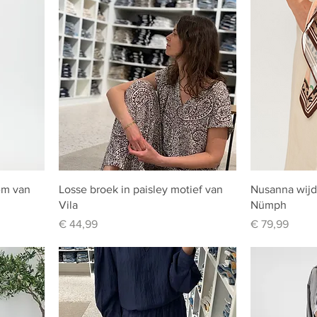
em van
Losse broek in paisley motief van
Nusanna wij
Vila
Nümph
Prijs
Prijs
€ 44,99
€ 79,99