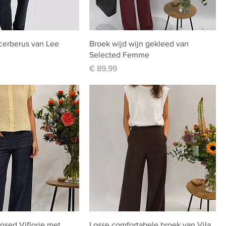
cerberus van Lee
Broek wijd wijn gekleed van
Selected Femme
Prijs
€ 89,99
insed Viflorie met
Losse comfortabele broek van Vila