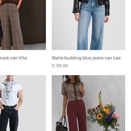
roek van Vila
Stella budding blue jeans van Lee
Prijs
€ 99,99