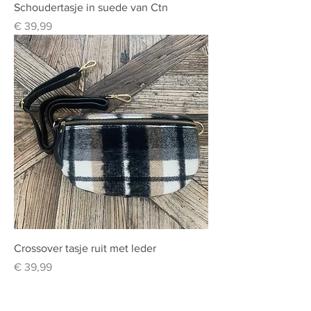
Schoudertasje in suede van Ctn
Prijs
€ 39,99
Crossover tasje ruit met leder
Prijs
€ 39,99