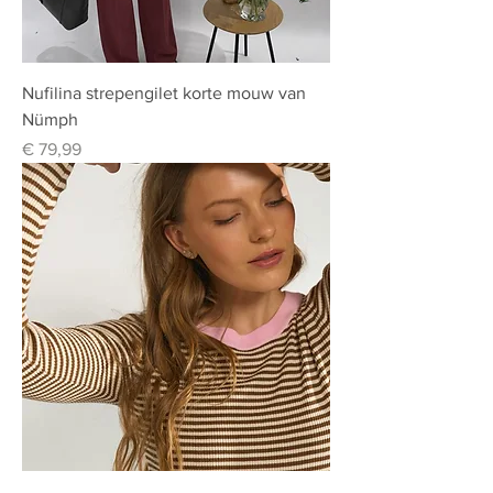
Nufilina strepengilet korte mouw van
Nümph
Prijs
€ 79,99