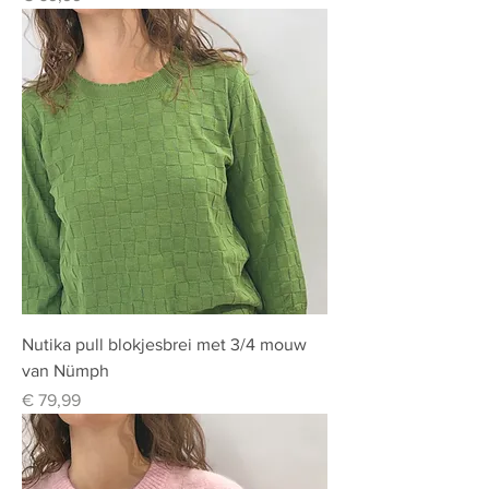
Nutika pull blokjesbrei met 3/4 mouw
van Nümph
Prijs
€ 79,99