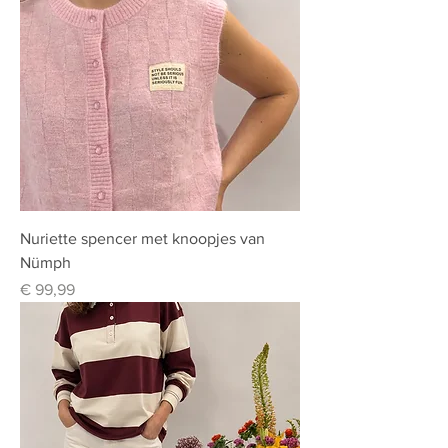
Nuriette spencer met knoopjes van
Nümph
Prijs
€ 99,99