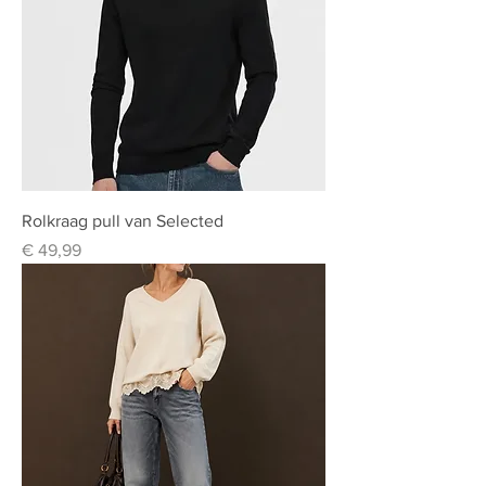
Rolkraag pull van Selected
Prijs
€ 49,99