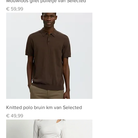
Mouwloos gilet pulletje van Selected
Prijs
€ 59,99
Knitted polo bruin km van Selected
Prijs
€ 49,99