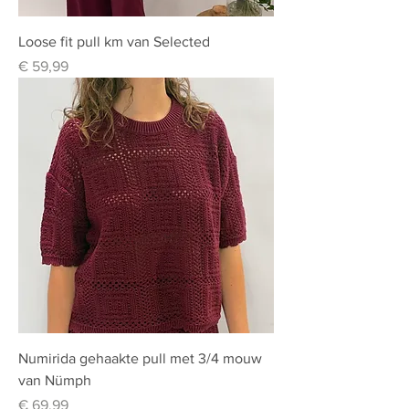
Loose fit pull km van Selected
Prijs
€ 59,99
Numirida gehaakte pull met 3/4 mouw
van Nümph
Prijs
€ 69,99