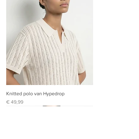
Knitted polo van Hypedrop
Prijs
€ 49,99