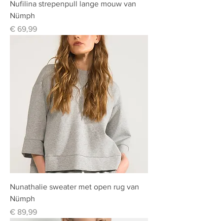
Nufilina strepenpull lange mouw van
Nümph
Prijs
€ 69,99
Nunathalie sweater met open rug van
Nümph
Prijs
€ 89,99