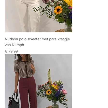
Nudarin polo sweater met parelkraagje
van Nümph
Prijs
€ 79,99